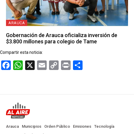
ARAUCA
Gobernación de Arauca oficializa inversión de
$3.800 millones para colegio de Tame
Compartir esta noticia:
Facebook
WhatsApp
X
Email
Copy
Print
Compartir
Link
Arauca
Municipios
Orden Público
Emisiones
Tecnología