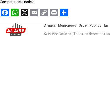
Compartir esta noticia:
Facebook
WhatsApp
X
Email
Copy
Print
Compartir
Link
Arauca
Municipios
Orden Público
Emi
© Al Aire Noticias | Todos los derechos res