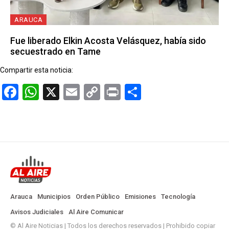
ARAUCA
Fue liberado Elkin Acosta Velásquez, había sido
secuestrado en Tame
Compartir esta noticia:
Facebook
WhatsApp
X
Email
Copy
Print
Compartir
Link
Arauca
Municipios
Orden Público
Emisiones
Tecnología
Avisos Judiciales
Al Aire Comunicar
© Al Aire Noticias | Todos los derechos reservados | Prohibido copiar