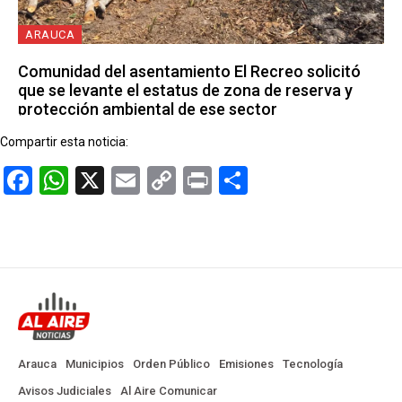
ARAUCA
Comunidad del asentamiento El Recreo solicitó
que se levante el estatus de zona de reserva y
protección ambiental de ese sector
Compartir esta noticia:
Facebook
WhatsApp
X
Email
Copy
Print
Compartir
Link
Arauca
Municipios
Orden Público
Emisiones
Tecnología
Avisos Judiciales
Al Aire Comunicar