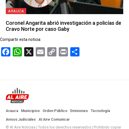
ARAUCA
Coronel Angarita abrió investigación a policías de
Cravo Norte por caso Gaby
Compartir esta noticia:
Facebook
WhatsApp
X
Email
Copy
Print
Compartir
Link
Arauca
Municipios
Orden Público
Emisiones
Tecnología
Avisos Judiciales
Al Aire Comunicar
© Al Aire Noticias | Todos los derechos reservados | Prohibido copiar