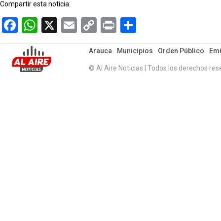
Compartir esta noticia:
Facebook
WhatsApp
X
Email
Copy
Print
Compartir
Link
Arauca
Municipios
Orden Público
Emi
© Al Aire Noticias | Todos los derechos res