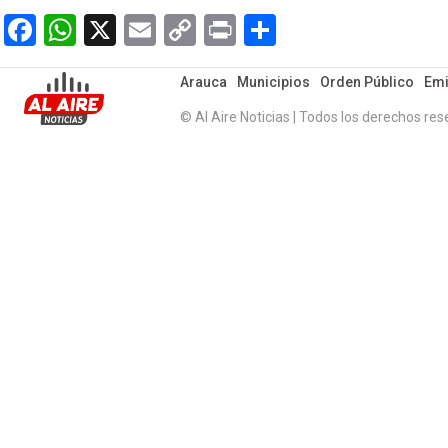
Facebook
WhatsApp
X
Email
Copy
Print
Compartir
Link
Arauca
Municipios
Orden Público
Emi
© Al Aire Noticias | Todos los derechos res