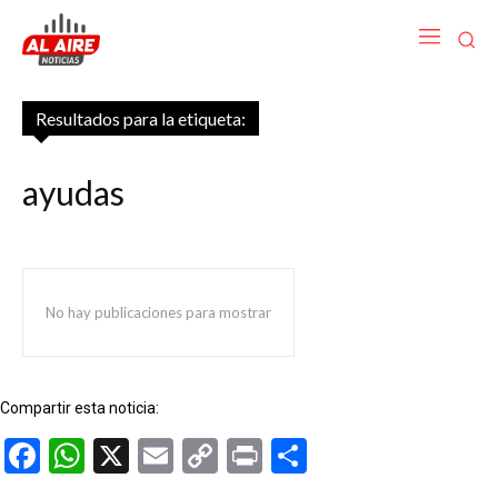
Resultados para la etiqueta:
ayudas
No hay publicaciones para mostrar
Compartir esta noticia:
Facebook
WhatsApp
X
Email
Copy
Print
Compartir
Link