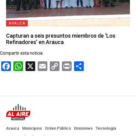
ARAUCA
Capturan a seis presuntos miembros de ‘Los
Refinadores’ en Arauca
Compartir esta noticia:
Facebook
WhatsApp
X
Email
Copy
Print
Compartir
Link
Arauca
Municipios
Orden Público
Emisiones
Tecnología