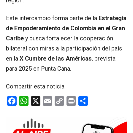
región.
Este intercambio forma parte de la
Estrategia
de Empoderamiento de Colombia en el Gran
Caribe
y busca fortalecer la cooperación
bilateral con miras a la participación del país
en la
X Cumbre de las Américas
, prevista
para 2025 en Punta Cana.
Compartir esta noticia:
F
W
X
E
C
Pr
C
a
h
m
o
in
o
ce
at
ail
py
t
m
b
s
Li
p