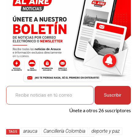
o
A
n
ar
o
p
k
tir
k
p
Recibe noticias en tú correo
Suscribir
Únete a otros 26 suscriptores
arauca
Cancillería Colombia
deporte y paz
TAGS