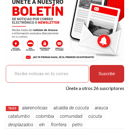
k
p
Recibe noticias en tú correo
Suscribir
Únete a otros 26 suscriptores
alairenoticias
alcaldía de cúcuta
arauca
TAGS
catatumbo
colombia
comunidad
cúcuta
desplazados
eln
frontera
petro