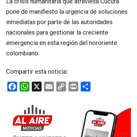
La crisis humanitaria que atraviesa Cúcuta
pone de manifiesto la urgencia de soluciones
inmediatas por parte de las autoridades
nacionales para gestionar la creciente
emergencia en esta región del nororiente
colombiano.
Compartir esta noticia:
F
W
X
E
C
Pr
C
a
h
m
o
in
o
ce
at
ail
py
t
m
b
s
Li
p
o
A
n
ar
o
p
k
tir