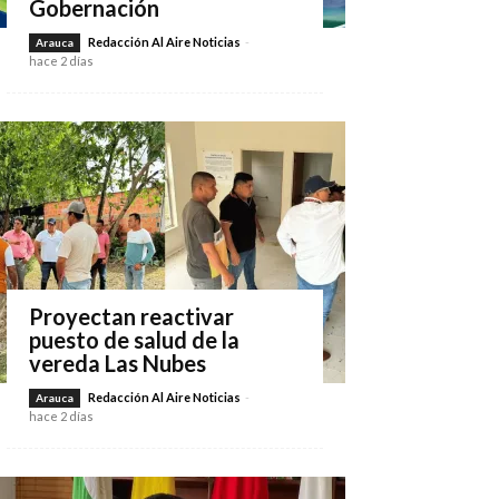
Gobernación
Redacción Al Aire Noticias
-
Arauca
hace 2 días
Proyectan reactivar
puesto de salud de la
vereda Las Nubes
Redacción Al Aire Noticias
-
Arauca
hace 2 días