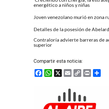
energético a niños y niñas
Joven venezolano murió en zona ru
Detalles de la posesión de Abelardo
Contraloría advierte barreras de a
superior
Compartir esta noticia:
F
W
X
E
C
Pr
C
a
h
m
o
in
o
ce
at
ail
py
t
m
b
s
Li
p
o
A
n
ar