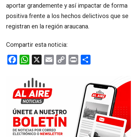
aportar grandemente y así impactar de forma
positiva frente a los hechos delictivos que se
registran en la región araucana.
Compartir esta noticia:
F
W
X
E
C
Pr
C
a
h
m
o
in
o
ce
at
ail
py
t
m
b
s
Li
p
o
A
n
ar
o
p
k
tir
k
p