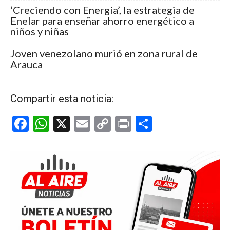
‘Creciendo con Energía’, la estrategia de
Enelar para enseñar ahorro energético a
niños y niñas
Joven venezolano murió en zona rural de
Arauca
Compartir esta noticia:
F
W
X
E
C
Pr
C
a
h
m
o
in
o
ce
at
ail
py
t
m
b
s
Li
p
o
A
n
ar
o
p
k
tir
k
p