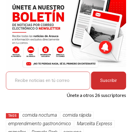
o
p
k
tir
k
p
Recibe noticias en tú correo
Suscribir
Únete a otros 26 suscriptores
comida nocturna
comida rápida
TAGS
emprendimiento gastronómico
Marcelita Express