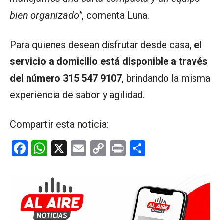
bien organizado”
, comenta Luna.
Para quienes desean disfrutar desde casa,
el
servicio a domicilio está disponible a través
del número 315 547 9107
, brindando la misma
experiencia de sabor y agilidad.
Compartir esta noticia:
F
W
X
E
C
Pr
C
a
h
m
o
in
o
ce
at
ail
py
t
m
b
s
Li
p
o
A
n
ar