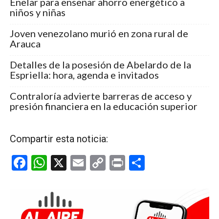
Enelar para enseñar ahorro energético a
niños y niñas
Joven venezolano murió en zona rural de
Arauca
Detalles de la posesión de Abelardo de la
Espriella: hora, agenda e invitados
Contraloría advierte barreras de acceso y
presión financiera en la educación superior
Compartir esta noticia:
F
W
X
E
C
Pr
C
a
h
m
o
in
o
ce
at
ail
py
t
m
b
s
Li
p