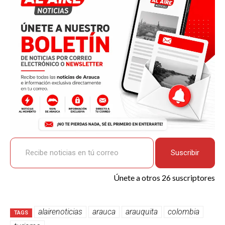
o
A
n
ar
o
p
k
tir
k
p
Recibe noticias en tú correo
Suscribir
Únete a otros 26 suscriptores
alairenoticias
arauca
arauquita
colombia
TAGS