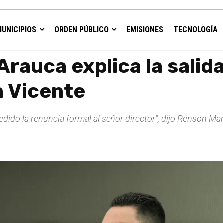
MUNICIPIOS
ORDEN PÚBLICO
EMISIONES
TECNOLOGÍA
l director del Hospital San Vicente
rauca explica la salida
n Vicente
edido la renuncia formal al señor director", dijo Renson Mart
.