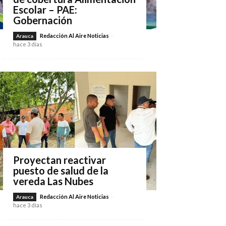
Escolar – PAE:
Gobernación
Redacción Al Aire Noticias
-
Arauca
hace 3 días
Proyectan reactivar
puesto de salud de la
vereda Las Nubes
Redacción Al Aire Noticias
-
Arauca
hace 3 días