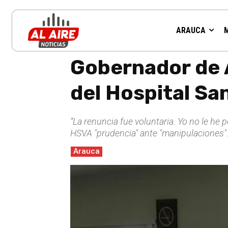
ARAUCA
Inicio
Arauca
Gobernador de Arauca explica la salida de
Gobernador de A
del Hospital Sa
“La renuncia fue voluntaria. Yo no le he p
HSVA "prudencia" ante "manipulaciones"
Arauca