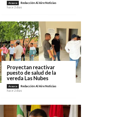
Redacción Al Aire Noticias
-
Arauca
hace 2 días
Proyectan reactivar
puesto de salud de la
vereda Las Nubes
Redacción Al Aire Noticias
-
Arauca
hace 2 días