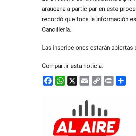
araucana a participar en este proces
recordó que toda la información est
Cancillería.
Las inscripciones estarán abiertas
Compartir esta noticia:
F
W
X
E
C
Pr
C
a
h
m
o
in
o
ce
at
ail
py
t
m
b
s
Li
p
o
A
n
ar
o
p
k
tir