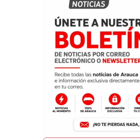
k
p
Recibe noticias en tú correo