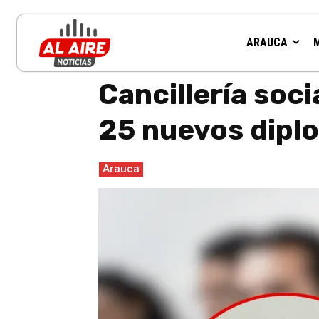
ARAUCA
Inicio
Arauca
Cancillería socializa en Arauca la convo
Cancillería soc
25 nuevos dipl
Arauca