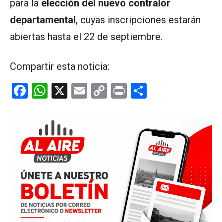
para la
elección del nuevo contralor
departamental
, cuyas inscripciones estarán
abiertas hasta el 22 de septiembre.
Compartir esta noticia:
F
W
X
E
C
Pr
C
a
h
m
o
in
o
ce
at
ail
py
t
m
b
s
Li
p
o
A
n
ar
o
p
k
tir
k
p