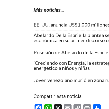
Más noticias…
EE. UU. anuncia US$1.000 millone
Abelardo De la Espriella plantea s
económica en su primer discurso 
Posesión de Abelardo de la Esprie
‘Creciendo con Energía’, la estrat
energético a niños y niñas
Joven venezolano murió en zona ru
Compartir esta noticia:
F
W
X
E
C
Pr
C