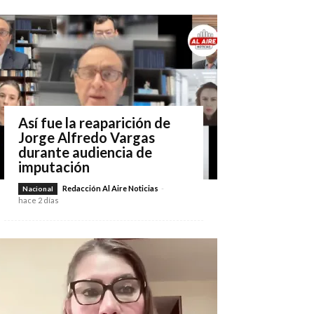
Así fue la reaparición de
Jorge Alfredo Vargas
durante audiencia de
imputación
Redacción Al Aire Noticias
-
Nacional
hace 2 días