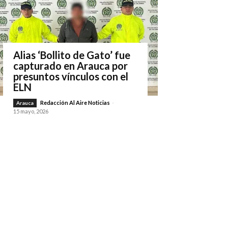
Alias ‘Bollito de Gato’ fue
capturado en Arauca por
presuntos vínculos con el
ELN
Redacción Al Aire Noticias
-
Arauca
15 mayo, 2026