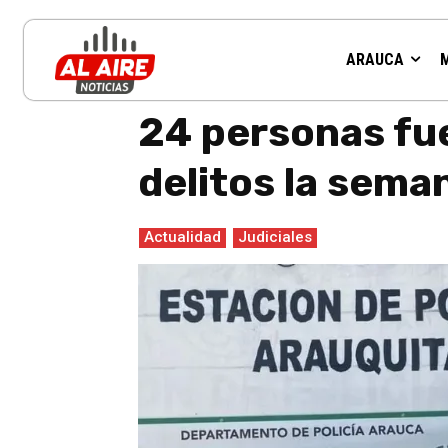
ARAUCA
Inicio
Actualidad
24 personas fueron capturadas por dif
24 personas fu
delitos la sema
Actualidad
Judiciales