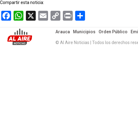
Compartir esta noticia:
Facebook
WhatsApp
X
Email
Copy
Print
Compartir
Link
Arauca
Municipios
Orden Público
Emi
© Al Aire Noticias | Todos los derechos res