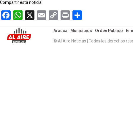
Compartir esta noticia:
Facebook
WhatsApp
X
Email
Copy
Print
Compartir
Link
Arauca
Municipios
Orden Público
Emi
© Al Aire Noticias | Todos los derechos res