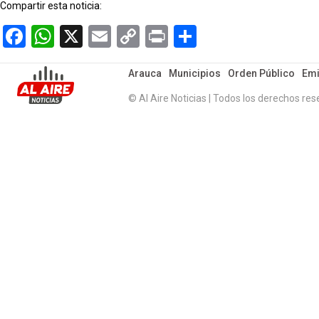
Compartir esta noticia:
Facebook
WhatsApp
X
Email
Copy
Print
Compartir
Link
Arauca
Municipios
Orden Público
Emi
© Al Aire Noticias | Todos los derechos res