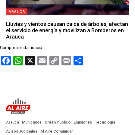
ARAUCA
Lluvias y vientos causan caída de árboles, afectan
el servicio de energía y movilizan a Bomberos en
Arauca
Compartir esta noticia:
Facebook
WhatsApp
X
Email
Copy
Print
Compartir
Link
Arauca
Municipios
Orden Público
Emisiones
Tecnología
Avisos Judiciales
Al Aire Comunicar