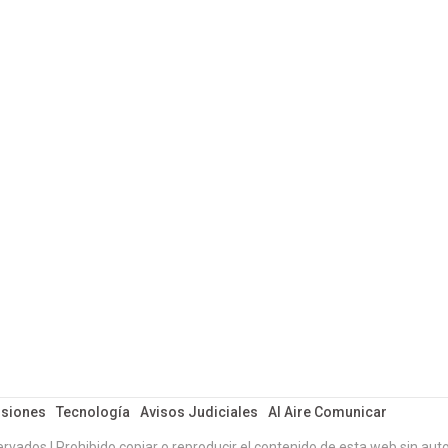
siones
Tecnología
Avisos Judiciales
Al Aire Comunicar
ervados | Prohibido copiar o reproducir el contenido de esta web sin auto