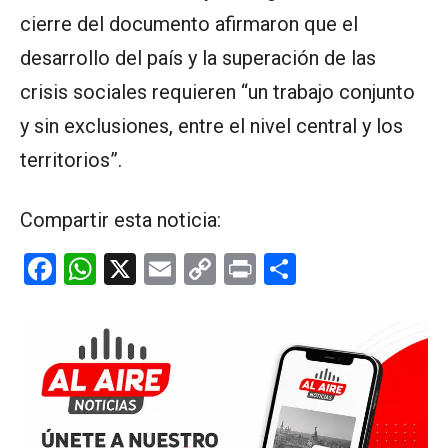
cierre del documento afirmaron que el
desarrollo del país y la superación de las
crisis sociales requieren “un trabajo conjunto
y sin exclusiones, entre el nivel central y los
territorios”.
Compartir esta noticia:
F
W
X
E
C
Pr
C
a
h
m
o
in
o
ce
at
ail
py
t
m
b
s
Li
p
o
A
n
ar
o
p
k
tir