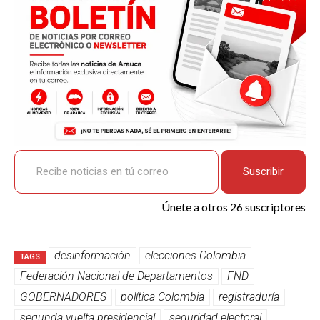
k
p
Recibe noticias en tú correo
Suscribir
Únete a otros 26 suscriptores
desinformación
elecciones Colombia
TAGS
Federación Nacional de Departamentos
FND
GOBERNADORES
política Colombia
registraduría
segunda vuelta presidencial
seguridad electoral