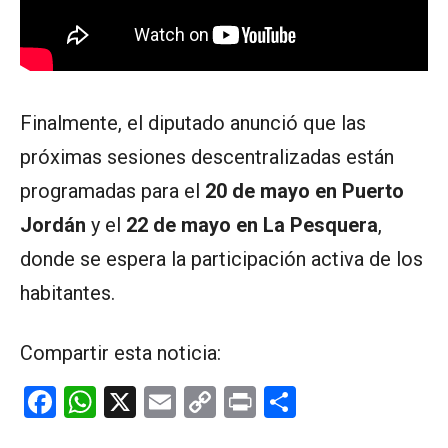
Finalmente, el diputado anunció que las
próximas sesiones descentralizadas están
programadas para el
20 de mayo en Puerto
Jordán
y el
22 de mayo en La Pesquera
,
donde se espera la participación activa de los
habitantes.
Compartir esta noticia:
F
W
X
E
C
Pr
C
a
h
m
o
in
o