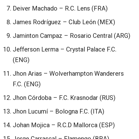
⁠Deiver Machado – R.C. Lens (FRA)
James Rodríguez – Club León (MEX)
Jaminton Campaz – Rosario Central (ARG)
Jefferson Lerma – Crystal Palace F.C.
(ENG)
⁠Jhon Arias – Wolverhampton Wanderers
F.C. (ENG)
Jhon Córdoba – F.C. Krasnodar (RUS)
⁠Jhon Lucumí – Bologna F.C. (ITA)
⁠Johan Mojica – R.C.D Mallorca (ESP)
Jorge Carrascal – Flamengo (BRA)