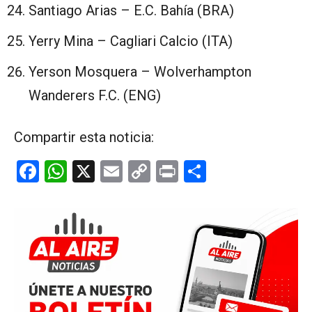
Santiago Arias – E.C. Bahía (BRA)
Yerry Mina – Cagliari Calcio (ITA)
Yerson Mosquera – Wolverhampton
Wanderers F.C. (ENG)
Compartir esta noticia:
F
W
X
E
C
Pr
C
a
h
m
o
in
o
ce
at
ail
py
t
m
b
s
Li
p
o
A
n
ar
o
p
k
tir
k
p