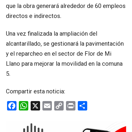
que la obra generará alrededor de 60 empleos
directos e indirectos.
Una vez finalizada la ampliación del
alcantarillado, se gestionará la pavimentación
y el reparcheo en el sector de Flor de Mi
Llano para mejorar la movilidad en la comuna
5.
Compartir esta noticia:
F
W
X
E
C
Pr
C
a
h
m
o
in
o
ce
at
ail
py
t
m