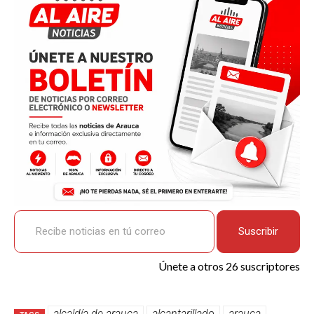
b
s
Li
p
o
A
n
ar
o
p
k
tir
k
p
Recibe noticias en tú correo
Suscribir
Únete a otros 26 suscriptores
alcaldía de arauca
alcantarillado
arauca