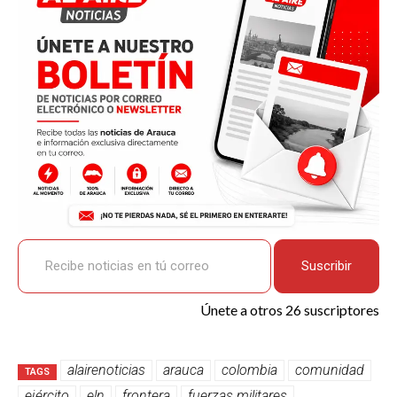
o
A
n
ar
o
p
k
tir
k
p
Recibe noticias en tú correo
Suscribir
Únete a otros 26 suscriptores
alairenoticias
arauca
colombia
comunidad
TAGS
ejército
eln
frontera
fuerzas militares