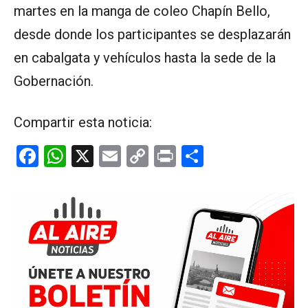
martes en la manga de coleo Chapín Bello,
desde donde los participantes se desplazarán
en cabalgata y vehículos hasta la sede de la
Gobernación.
Compartir esta noticia:
F
W
X
E
C
Pr
C
a
h
m
o
in
o
ce
at
ail
py
t
m
b
s
Li
p
o
A
n
ar
o
p
k
tir
k
p