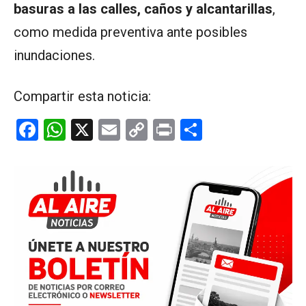
basuras a las calles, caños y alcantarillas
,
como medida preventiva ante posibles
inundaciones.
Compartir esta noticia:
F
W
X
E
C
Pr
C
a
h
m
o
in
o
ce
at
ail
py
t
m
b
s
Li
p
o
A
n
ar
o
p
k
tir
k
p